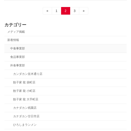
投
«
固
1
固
2
固
3
»
稿
定
定
定
の
ペ
ペ
ペ
ペ
ー
ー
ー
カテゴリー
ー
ジ
ジ
ジ
ジ
メディア掲載
送
り
新着情報
中食事業部
食品事業部
外食事業部
カンダカン並木通り店
餃子家 龍 袋町店
餃子家 龍 小町店
餃子家 龍 大手町店
カナダカン祇園店
カナダカン廿日市店
ひろしまランメン