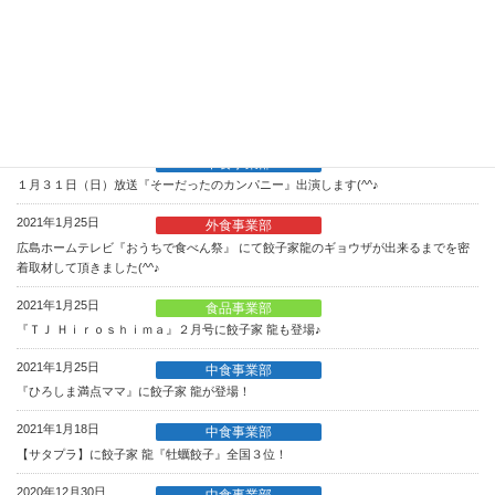
2021年2月8日
外食事業部
2月8日（月）広島テレビ『テレビ派』夕方５時台放送に登場致します！
2021年2月4日
食品事業部
２月５日（金）夕方６時１０分放送 NHK【お好みワイドひろしま】に登場します
(^^♪
2021年1月29日
中食事業部
１月３１日（日）放送『そーだったのカンパニー』出演します(^^♪
2021年1月25日
外食事業部
広島ホームテレビ『おうちで食べん祭』 にて餃子家龍のギョウザが出来るまでを密
着取材して頂きました(^^♪
2021年1月25日
食品事業部
『ＴＪ Ｈｉｒｏｓｈｉｍａ』２月号に餃子家 龍も登場♪
2021年1月25日
中食事業部
『ひろしま満点ママ』に餃子家 龍が登場！
2021年1月18日
中食事業部
【サタプラ】に餃子家 龍『牡蠣餃子』全国３位！
2020年12月30日
中食事業部