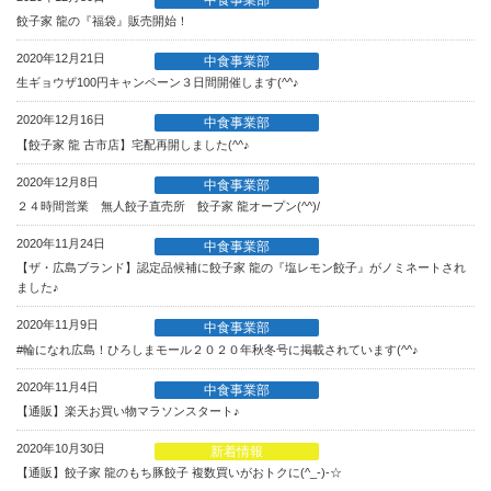
餃子家 龍の『福袋』販売開始！
2020年12月21日
中食事業部
生ギョウザ100円キャンペーン３日間開催します(^^♪
2020年12月16日
中食事業部
【餃子家 龍 古市店】宅配再開しました(^^♪
2020年12月8日
中食事業部
２４時間営業 無人餃子直売所 餃子家 龍オープン(^^)/
2020年11月24日
中食事業部
【ザ・広島ブランド】認定品候補に餃子家 龍の『塩レモン餃子』がノミネートされ
ました♪
2020年11月9日
中食事業部
#輪になれ広島！ひろしまモール２０２０年秋冬号に掲載されています(^^♪
2020年11月4日
中食事業部
【通販】楽天お買い物マラソンスタート♪
2020年10月30日
新着情報
【通販】餃子家 龍のもち豚餃子 複数買いがおトクに(^_-)-☆