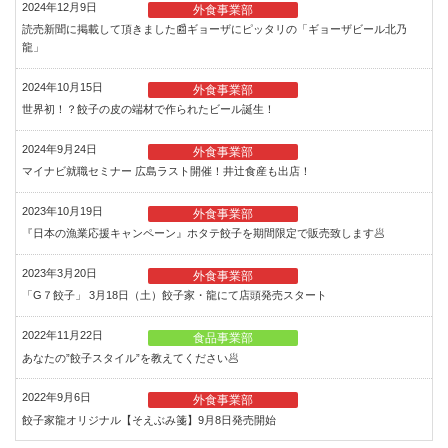
2024年12月9日
外食事業部
読売新聞に掲載して頂きました📰ギョーザにピッタリの「ギョーザビール北乃
龍」
2024年10月15日
外食事業部
世界初！？餃子の皮の端材で作られたビール誕生！
2024年9月24日
外食事業部
マイナビ就職セミナー 広島ラスト開催！井辻食産も出店！
2023年10月19日
外食事業部
『日本の漁業応援キャンペーン』ホタテ餃子を期間限定で販売致します🥟
2023年3月20日
外食事業部
「G７餃子」 3月18日（土）餃子家・龍にて店頭発売スタート
2022年11月22日
食品事業部
あなたの”餃子スタイル”を教えてください🥟
2022年9月6日
外食事業部
餃子家龍オリジナル【そえぶみ箋】9月8日発売開始