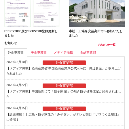
FSSC22000及びISO22000登録更新し
本社・工場を安芸高田市へ移転いたし
ました
ました
お知らせ
お知らせ一覧
外食事業部
中食事業部
メディア掲載
食品事業部
2026年2月10日
外食事業部
【メディア掲載】経済産業省 中国経済産業局公式noteに「井辻食産」が取り上げ
られました
2025年4月22日
外食事業部
【メディア掲載】中国新聞にて「餃子家 龍」の焼き餃子価格改定が紹介されまし
た
2025年4月15日
外食事業部
【話題沸騰！】広島・餃子家龍の「みそダレ」がテレビ朝日『ザワつく金曜日』
に登場！