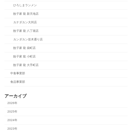
ひろしまランメン
餃子家 龍 新天地店
カナダカン大州店
餃子家 龍 八丁堀店
カンダカン並木通り店
餃子家 龍 袋町店
餃子家 龍 小町店
餃子家 龍 大手町店
中食事業部
食品事業部
アーカイブ
2026年
2025年
2024年
2023年