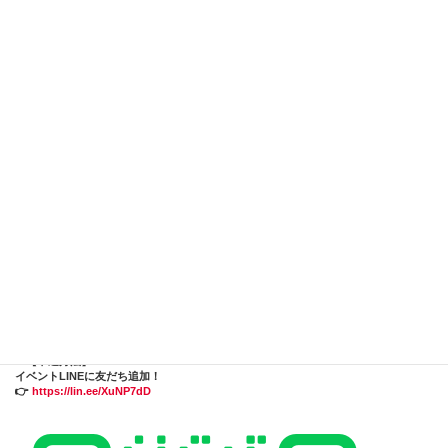
👨‍👩‍👧‍👦【対象】小学生のお子さまと保護者 10組（無料・ペアでなくてもOK）
📅【日時】2025年6月21日(土) 10:00～14:00ごろ（小雨決行）
📍【場所】世羅町・さいねい農園（詳細は当選者に通知）
🧾【申込締切】5月25日(日)
🧢【持ち物】エプロン、包丁、フライパンなど（詳細は画像参照）
🎯【申込方法】
イベントLINEに友だち追加！
👉
https://lin.ee/XuNP7dD