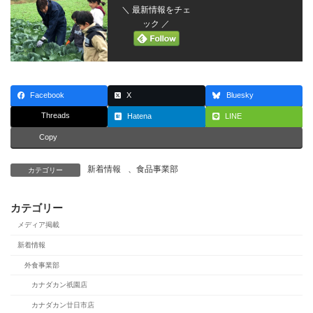
＼ 最新情報をチェ
ック ／
Facebook
X
Bluesky
Threads
Hatena
LINE
Copy
新着情報
、
食品事業部
カテゴリー
カテゴリー
メディア掲載
新着情報
外食事業部
カナダカン祇園店
カナダカン廿日市店