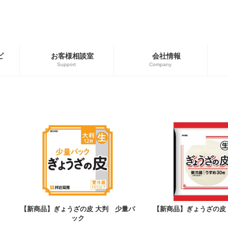
ピ
お客様相談室
会社情報
Support
Company
ゴリー
ブランド
用商品
広島餃子
餃子の皮・春巻の皮
【新商品】ぎょうざの皮 大判 少量パ
【新商品】ぎょうざの皮 
ック