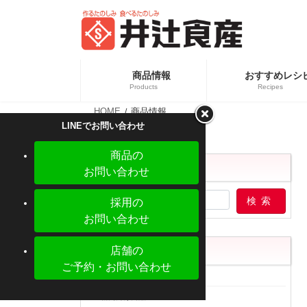
コ
ナ
ン
ビ
テ
ゲ
ン
ー
ツ
シ
へ
ョ
商品情報
おすすめレシ
ス
ン
Products
Recipes
キ
に
ッ
移
HOME
商品情報
プ
動
カテ
新商品情報
LINEでお問い合わせ
業務
商品の
商品検索
お問い合わせ
採用の
お問い合わせ
店舗の
カテゴリー
ご予約・お問い合わせ
売場
【新商品】ぎょうざの皮 大判 少量パック
精肉向け商品