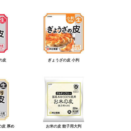
の皮
ぎょうざの皮 小判
の皮 厚め
お米の皮 餃子用大判