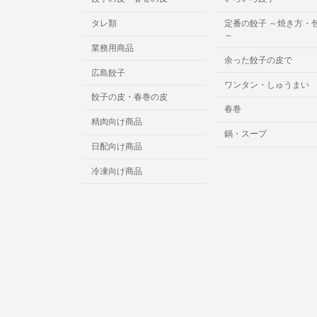
タレ類
定番の餃子 ～焼き方・
～
業務用商品
余った餃子の皮で
広島餃子
ワンタン・しゅうまい
餃子の皮・春巻の皮
春巻
精肉向け商品
鍋・スープ
日配向け商品
冷凍向け商品