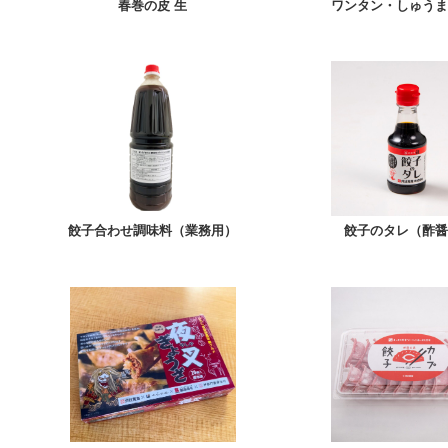
春巻の皮 生
ワンタン・しゅうま
餃子合わせ調味料（業務用）
餃子のタレ（酢醤