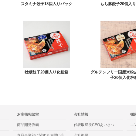
スタミナ餃子18個入りパック
もち豚餃子20個入
牡蠣餃子20個入り化粧箱
グルテンフリー国産米粉
子20個入化粧
お客様相談室
会社情報
採
商品開発依頼
代表取締役CEOあいさつ
エ
食品事業部に関するお問い合
会社概要