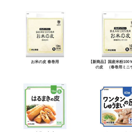
お米の皮 春巻用
【新商品】国産米粉100
の皮 （春巻用ミニ