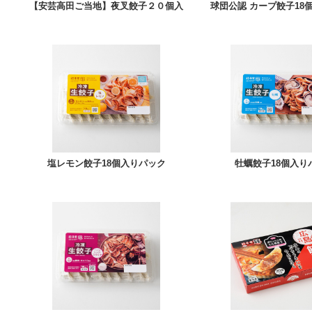
【安芸高田ご当地】夜叉餃子２０個入
球団公認 カープ餃子18
塩レモン餃子18個入りパック
牡蠣餃子18個入り