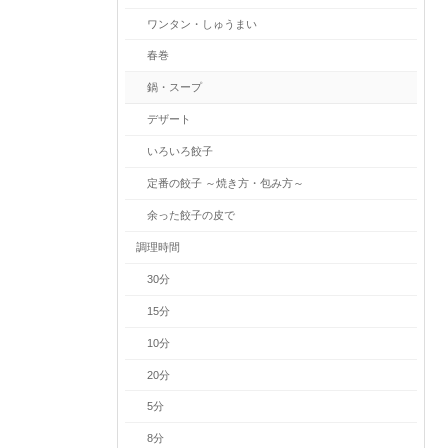
ワンタン・しゅうまい
春巻
鍋・スープ
デザート
いろいろ餃子
定番の餃子 ～焼き方・包み方～
余った餃子の皮で
調理時間
30分
15分
10分
20分
5分
8分