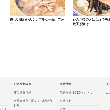
優しい味わいのシンプルな一品 フォ
呑んだ後の〆はこれで決
ー
餃子茶漬け
お客様相談室
会社情報
採
商品開発依頼
代表取締役CEOあいさつ
エ
食品事業部に関するお問い合
会社概要
わせ
包み方
沿革