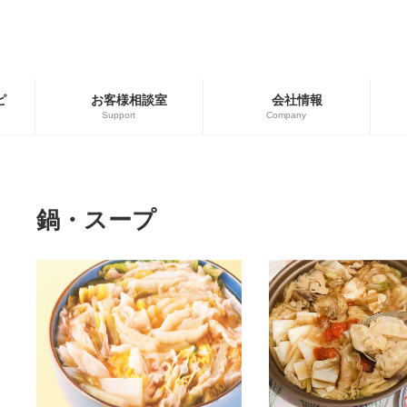
ピ
お客様相談室
会社情報
Support
Company
ゴリー
ブランド
用商品
広島餃子
鍋・スープ
餃子の皮・春巻の皮