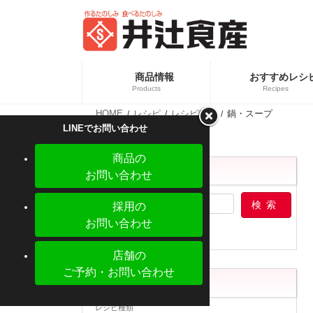
コ
ナ
ン
ビ
テ
ゲ
ン
ー
ツ
シ
へ
ョ
商品情報
おすすめレシ
ス
ン
Products
Recipes
キ
に
ッ
移
HOME
レシピ
レシピ種類
鍋・スープ
プ
動
カテ
新商品情報
LINEでお問い合わせ
業務
商品の
レシピ検索
お問い合わせ
採用の
お問い合わせ
店舗の
ご予約・お問い合わせ
カテゴリー
【新商品】ぎょうざの皮 大判 少量パック
レシピ種類