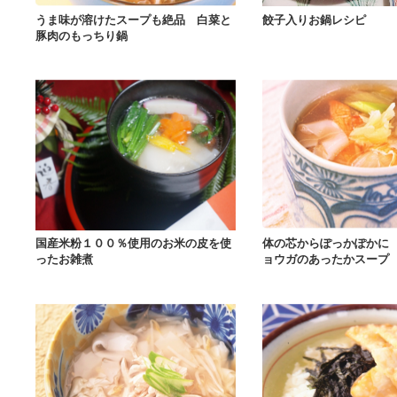
うま味が溶けたスープも絶品 白菜と
餃子入りお鍋レシピ
豚肉のもっちり鍋
国産米粉１００％使用のお米の皮を使
体の芯からぽっかぽかに
ったお雑煮
ョウガのあったかスープ