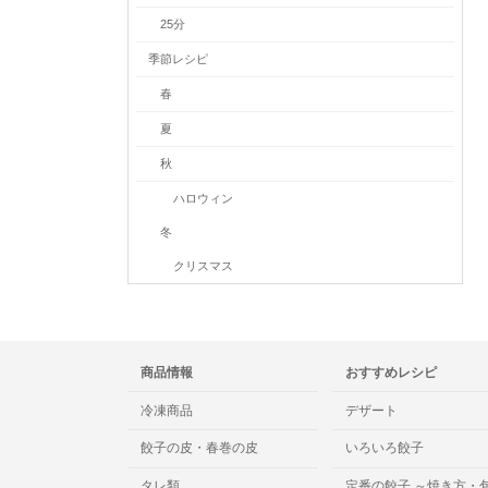
25分
季節レシピ
春
夏
秋
ハロウィン
冬
クリスマス
商品情報
おすすめレシピ
冷凍商品
デザート
餃子の皮・春巻の皮
いろいろ餃子
タレ類
定番の餃子 ～焼き方・