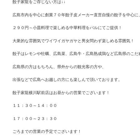
餃子家龍をご存じない方は↓↓
広島市内を中心に創業７０年餃子皮メーカー直営自慢の餃子を中心に
２９０円～小皿料理で楽しめる中華料理をバルにてご提供！
大衆的な雰囲気でワイワイガヤガヤと男女問わず楽しめる雰囲気！
餃子はレモンや牡蠣、広島菜、広島牛・広島熟成鶏など広島県のこだ
広島県の方はもちろん、県外からの観光客の方や、
出張などで広島へお越しの方にも楽しんで頂いております。
餃子家龍横川駅前店はお昼からの営業でございます！
１１：３０～１４：００
１７：００～２３：３０
ごろまでの営業の予定でございます！