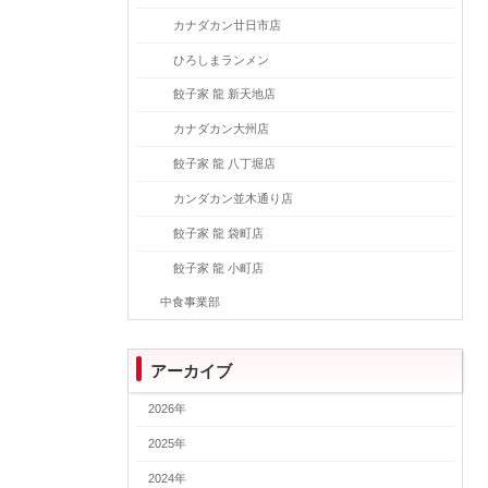
カナダカン廿日市店
ひろしまランメン
餃子家 龍 新天地店
カナダカン大州店
餃子家 龍 八丁堀店
カンダカン並木通り店
餃子家 龍 袋町店
餃子家 龍 小町店
中食事業部
アーカイブ
2026年
2025年
2024年