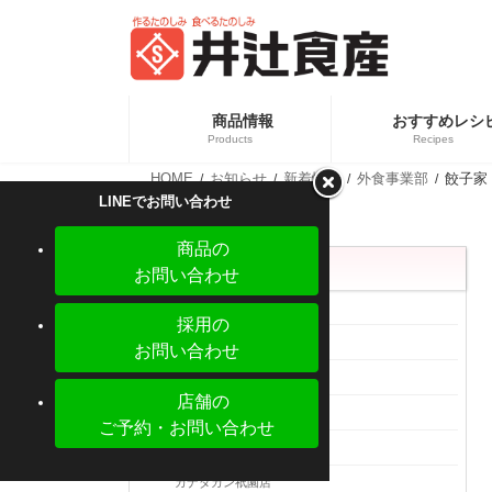
コ
ナ
ン
ビ
テ
ゲ
ン
ー
ツ
シ
へ
ョ
商品情報
おすすめレシ
ス
ン
Products
Recipes
キ
に
ッ
移
HOME
お知らせ
新着情報
外食事業部
餃子家
プ
動
カテ
新商品情報
LINEでお問い合わせ
業務
商品の
カテゴリー
お問い合わせ
メディア掲載
採用の
新着情報
お問い合わせ
食品事業部
店舗の
外食事業部
ご予約・お問い合わせ
餃子家 龍 大手町店
【新商品】ぎょうざの皮 大判 少量パック
カナダカン祇園店