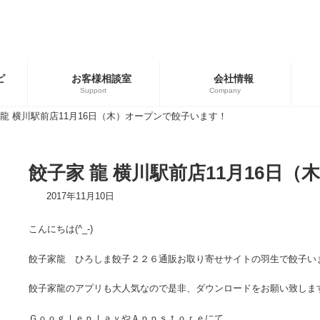
ピ
お客様相談室
会社情報
Support
Company
 龍 横川駅前店11月16日（木）オープンで餃子います！
ゴリー
ブランド
用商品
広島餃子
餃子家 龍 横川駅前店11月16日
餃子の皮・春巻の皮
2017年11月10日
こんにちは(^_-)
餃子家龍 ひろしま餃子２２６通販お取り寄せサイトの羽生で餃子い
餃子家龍のアプリも大人気なので是非、ダウンロードをお願い致しま
ＧｏｏｇｌｅｐｌａｙやＡｐｐｓｔｏｒｅにて