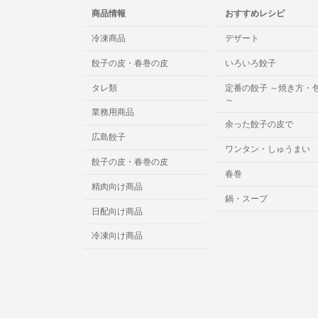
商品情報
おすすめレシピ
冷凍商品
デザート
餃子の皮・春巻の皮
いろいろ餃子
タレ類
定番の餃子 ～焼き方・
～
業務用商品
余った餃子の皮で
広島餃子
ワンタン・しゅうまい
餃子の皮・春巻の皮
春巻
精肉向け商品
鍋・スープ
日配向け商品
冷凍向け商品