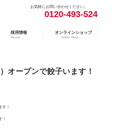
お気軽にお問い合わせください。
0120-493-524
採用情報
オンラインショップ
Recruit
Online Shop
売場
精肉向け商品
（木）オープンで餃子います！
日配向け商品
冷凍向け商品
ます！
す！