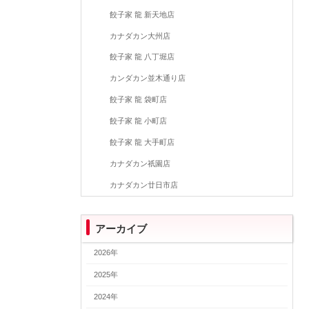
餃子家 龍 新天地店
カナダカン大州店
餃子家 龍 八丁堀店
カンダカン並木通り店
餃子家 龍 袋町店
餃子家 龍 小町店
餃子家 龍 大手町店
カナダカン祇園店
カナダカン廿日市店
アーカイブ
2026年
2025年
2024年