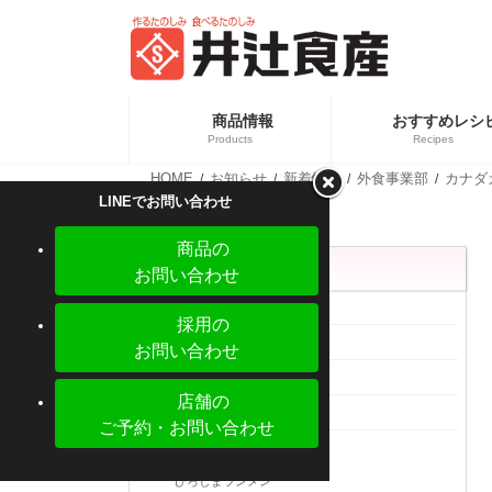
コ
ナ
ン
ビ
テ
ゲ
ン
ー
ツ
シ
へ
ョ
商品情報
おすすめレシ
ス
ン
Products
Recipes
キ
に
ッ
移
HOME
お知らせ
新着情報
外食事業部
カナダ
プ
動
カテ
新商品情報
LINEでお問い合わせ
業務
商品の
カテゴリー
お問い合わせ
メディア掲載
採用の
新着情報
お問い合わせ
中食事業部
店舗の
食品事業部
ご予約・お問い合わせ
外食事業部
【新商品】ぎょうざの皮 大判 少量パック
ひろしまランメン