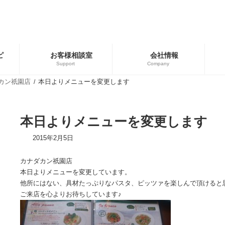
ピ
お客様相談室
会社情報
Support
Company
カン祇園店
本日よりメニューを変更します
ゴリー
ブランド
用商品
広島餃子
本日よりメニューを変更します
餃子の皮・春巻の皮
2015年2月5日
カナダカン祇園店
本日よりメニューを変更しています。
他所にはない、具材たっぷりなパスタ、ピッツァを楽しんで頂けると
ご来店を心よりお待ちしています♪