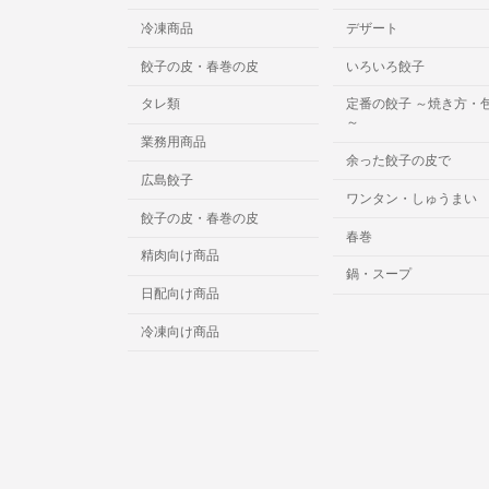
冷凍商品
デザート
餃子の皮・春巻の皮
いろいろ餃子
タレ類
定番の餃子 ～焼き方・
～
業務用商品
余った餃子の皮で
広島餃子
ワンタン・しゅうまい
餃子の皮・春巻の皮
春巻
精肉向け商品
鍋・スープ
日配向け商品
冷凍向け商品