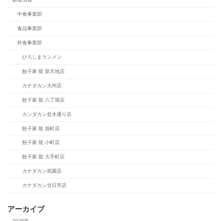
中食事業部
食品事業部
外食事業部
ひろしまランメン
餃子家 龍 新天地店
カナダカン大州店
餃子家 龍 八丁堀店
カンダカン並木通り店
餃子家 龍 袋町店
餃子家 龍 小町店
餃子家 龍 大手町店
カナダカン祇園店
カナダカン廿日市店
アーカイブ
2026年