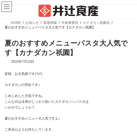
コ
ナ
ン
ビ
テ
ゲ
ン
ー
ツ
シ
HOME
お知らせ
新着情報
外食事業部
カナダカン祇園店
へ
ョ
新商品情報
夏のおすすめメニューパスタ大人気です【カナダカン祇園】
ス
ン
キ
に
ッ
移
夏のおすすめメニューパスタ大人気で
プ
動
す【カナダカン祇園】
2015年7月13日
皆様、お元気様です(^o^)
カナダカンの羽生です♪
【新商品】ぎょうざの皮 大判 少量パック
じめじめした天気ですね。
こんな日は冷房がしっかり効いたカナダカンへパスタは
カテゴリー
ブランド
売場
いかがでしょうか？
業務用商品
広島餃子
精肉向け商品
夏のおすすめメニュー大人気ですよ♪
餃子の皮・春巻の皮
日配向け商品
ご来店心よりお待ちしています。
冷凍向け商品