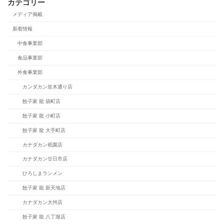
カテゴリー
メディア掲載
新着情報
中食事業部
食品事業部
外食事業部
カンダカン並木通り店
餃子家 龍 袋町店
餃子家 龍 小町店
餃子家 龍 大手町店
カナダカン祇園店
カナダカン廿日市店
ひろしまランメン
餃子家 龍 新天地店
カナダカン大州店
餃子家 龍 八丁堀店