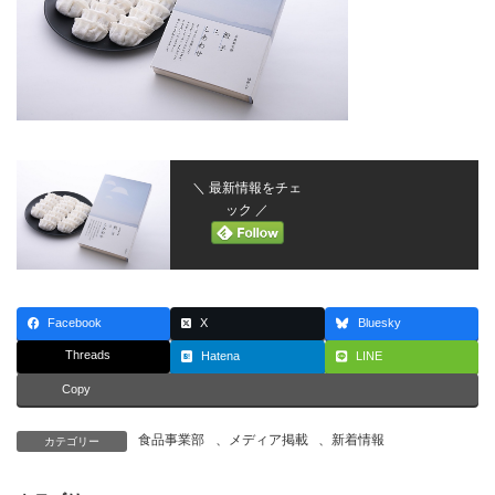
＼ 最新情報をチェ
ック ／
Facebook
X
Bluesky
Threads
Hatena
LINE
Copy
食品事業部
、
メディア掲載
、
新着情報
カテゴリー