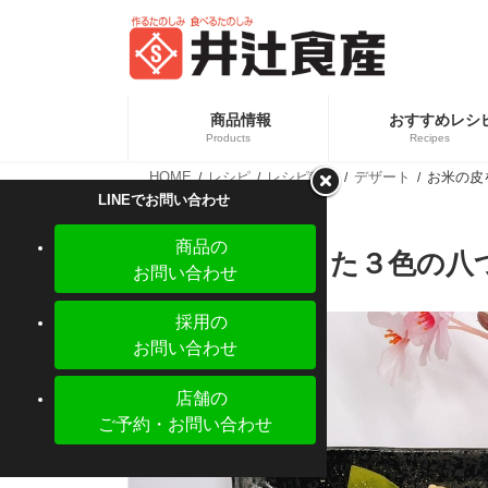
コ
ナ
ン
ビ
テ
ゲ
ン
ー
ツ
シ
へ
ョ
商品情報
おすすめレシ
ス
ン
Products
Recipes
キ
に
ッ
移
HOME
レシピ
レシピ種類
デザート
お米の皮
プ
動
カテ
新商品情報
LINEでお問い合わせ
業務
商品の
お米の皮を使った３色の八
お問い合わせ
採用の
お問い合わせ
店舗の
ご予約・お問い合わせ
【新商品】ぎょうざの皮 大判 少量パック