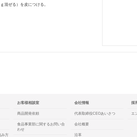
０ｇ混ぜる）を皮につける。
お客様相談室
会社情報
採
商品開発依頼
代表取締役CEOあいさつ
エ
食品事業部に関するお問い合
会社概要
わせ
包み方
沿革