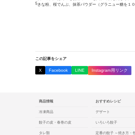
5
きな粉、桜でんぶ、抹茶パウダー（グラニュー糖を１
この記事をシェア
X
Facebook
LINE
Instagram用リンク
商品情報
おすすめレシピ
冷凍商品
デザート
餃子の皮・春巻の皮
いろいろ餃子
タレ類
定番の餃子 ～焼き方・