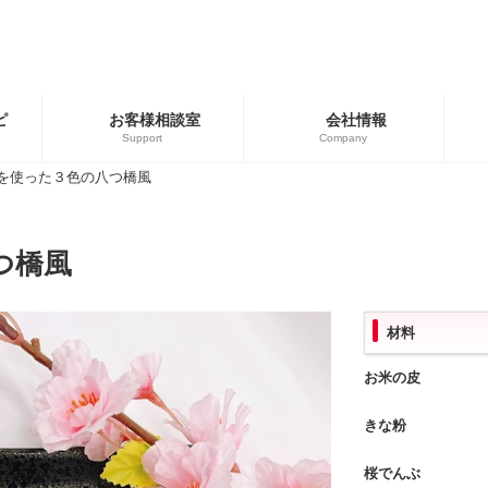
ピ
お客様相談室
会社情報
Support
Company
を使った３色の八つ橋風
ゴリー
ブランド
用商品
広島餃子
つ橋風
餃子の皮・春巻の皮
材料
お米の皮
きな粉
桜でんぶ