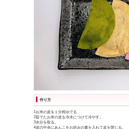
作り方
1
お米の皮を１分程ゆでる
2
茹でたお米の皮を冷水につけて冷やす。
3
水分を取る。
4
皮の中央にあんこをお好みの量を入れて皮を閉じる。