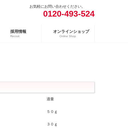
お気軽にお問い合わせください。
0120-493-524
採用情報
オンラインショップ
Recruit
Online Shop
売場
精肉向け商品
日配向け商品
冷凍向け商品
適量
５０ｇ
３０ｇ