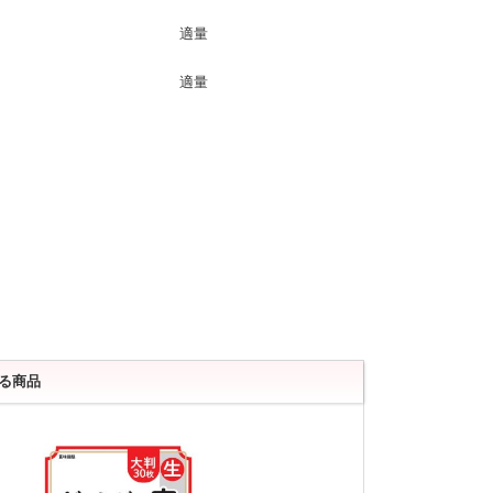
適量
適量
る商品