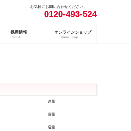
お気軽にお問い合わせください。
0120-493-524
採用情報
オンラインショップ
Recruit
Online Shop
売場
精肉向け商品
日配向け商品
冷凍向け商品
適量
適量
適量