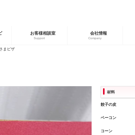
ピ
お客様相談室
会社情報
Support
Company
さまピザ
ゴリー
ブランド
用商品
広島餃子
餃子の皮・春巻の皮
材料
餃子の皮
ベーコン
コーン