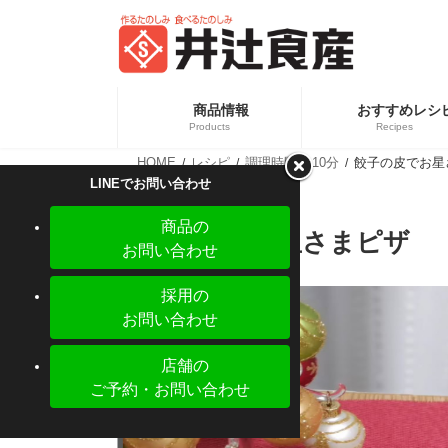
コ
ナ
ン
ビ
テ
ゲ
ン
ー
ツ
シ
へ
ョ
商品情報
おすすめレシ
ス
ン
Products
Recipes
キ
に
ッ
移
HOME
レシピ
調理時間
10分
餃子の皮でお星
プ
動
カテ
新商品情報
LINEでお問い合わせ
業務
商品の
餃子の皮でお星さまピザ
お問い合わせ
採用の
お問い合わせ
店舗の
ご予約・お問い合わせ
【新商品】ぎょうざの皮 大判 少量パック