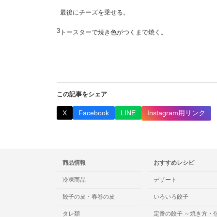
最後にチーズを乗せる。
3
トースターで焼き色がつくまで焼く。
この記事をシェア
X
Facebook
LINE
Instagram用リンク
商品情報
おすすめレシピ
冷凍商品
デザート
餃子の皮・春巻の皮
いろいろ餃子
タレ類
定番の餃子 ～焼き方・