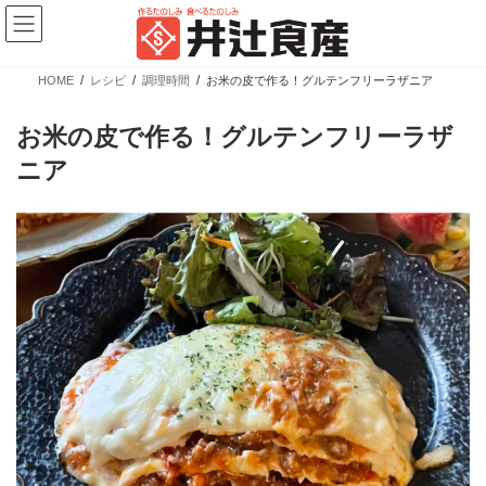
コ
ナ
ン
ビ
テ
ゲ
ン
ー
ツ
シ
HOME
レシピ
調理時間
お米の皮で作る！グルテンフリーラザニア
へ
ョ
新商品情報
ス
ン
キ
に
お米の皮で作る！グルテンフリーラザ
ッ
移
プ
動
ニア
【新商品】ぎょうざの皮 大判 少量パック
カテゴリー
ブランド
売場
業務用商品
広島餃子
精肉向け商品
餃子の皮・春巻の皮
日配向け商品
冷凍向け商品