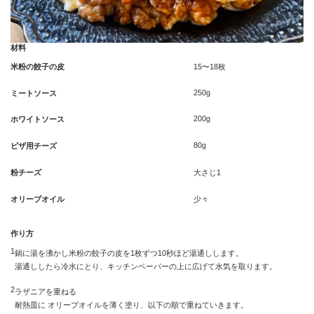
材料
米粉の餃子の皮
15〜18枚
250g
ミートソース
200g
ホワイトソース
80g
ピザ用チーズ
粉チーズ
大さじ1
オリーブオイル
少々
作り方
1
鍋に湯を沸かし米粉の餃子の皮を1枚ずつ10秒ほど湯通しします。
湯通ししたら冷水にとり、キッチンペーパーの上に広げて水気を取ります。
2
ラザニアを重ねる
耐熱皿に オリーブオイルを薄く塗り、以下の順で重ねていきます。