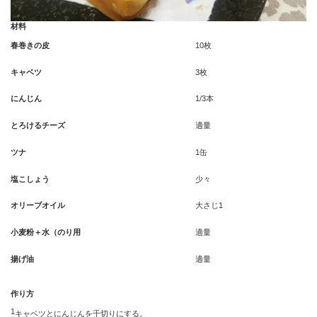
材料
春巻きの皮
10枚
キャベツ
3枚
にんじん
1/3本
とろけるチーズ
適量
ツナ
1缶
塩こしょう
少々
オリーブオイル
大さじ1
小麦粉＋水（のり用
適量
揚げ油
適量
作り方
1
キャベツとにんじんを千切りにする。