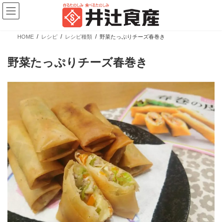
コ
ナ
ン
ビ
テ
ゲ
ン
ー
ツ
シ
HOME
レシピ
レシピ種類
野菜たっぷりチーズ春巻き
へ
ョ
新商品情報
ス
ン
キ
に
野菜たっぷりチーズ春巻き
ッ
移
プ
動
【新商品】ぎょうざの皮 大判 少量パック
カテゴリー
ブランド
売場
業務用商品
広島餃子
精肉向け商品
餃子の皮・春巻の皮
日配向け商品
冷凍向け商品