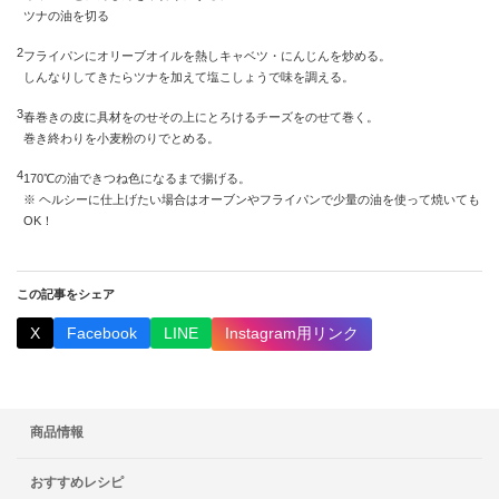
ツナの油を切る
2
フライパンにオリーブオイルを熱しキャベツ・にんじんを炒める。
しんなりしてきたらツナを加えて塩こしょうで味を調える。
3
春巻きの皮に具材をのせその上にとろけるチーズをのせて巻く。
巻き終わりを小麦粉のりでとめる。
4
170℃の油できつね色になるまで揚げる。
※ ヘルシーに仕上げたい場合はオーブンやフライパンで少量の油を使って焼いても
OK！
この記事をシェア
X
Facebook
LINE
Instagram用リンク
商品情報
おすすめレシピ