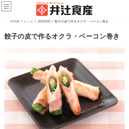
コ
ナ
ン
ビ
テ
ゲ
ン
ー
ツ
シ
HOME
レシピ
調理時間
餃子の皮で作るオクラ・ベーコン巻き
へ
ョ
新商品情報
ス
ン
キ
に
餃子の皮で作るオクラ・ベーコン巻き
ッ
移
プ
動
【新商品】ぎょうざの皮 大判 少量パック
カテゴリー
ブランド
売場
業務用商品
広島餃子
精肉向け商品
餃子の皮・春巻の皮
日配向け商品
冷凍向け商品