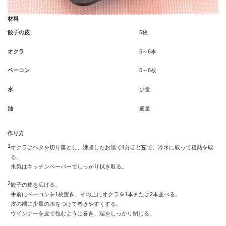
材料
餃子の皮
5枚
オクラ
5～6本
ベーコン
5～6枚
水
少量
油
適量
作り方
1
オクラはヘタを切り落とし、沸騰したお湯で1分ほど茹で、冷水に取って粗熱を取
る。
水気はキッチンペーパーでしっかり拭き取る。
2
餃子の皮を広げる。
手前にベーコンを1枚置き、その上にオクラを1本または2本並べる。
皮の端に少量の水をつけて巻きやすくする。
ウインナーを皮で包むように巻き、端をしっかり閉じる。