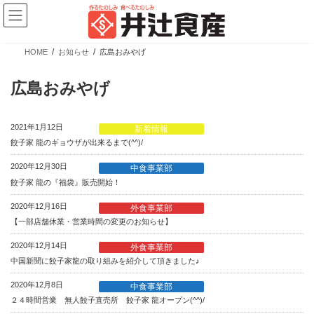
コ
ナ
ン
ビ
テ
ゲ
ン
ー
ツ
シ
HOME
お知らせ
広島おみやげ
へ
ョ
新商品情報
ス
ン
キ
に
広島おみやげ
ッ
移
プ
動
2021年1月12日
新着情報
餃子家 龍のギョウザが出来るまで(^^)/
2020年12月30日
中食事業部
餃子家 龍の『福袋』販売開始！
【新商品】ぎょうざの皮 大判 少量パック
2020年12月16日
外食事業部
【一部店舗休業・営業時間の変更のお知らせ】
カテゴリー
ブランド
売場
2020年12月14日
外食事業部
業務用商品
広島餃子
精肉向け商品
中国新聞に餃子家龍の取り組みを紹介して頂きました♪
餃子の皮・春巻の皮
日配向け商品
2020年12月8日
中食事業部
冷凍向け商品
２４時間営業 無人餃子直売所 餃子家 龍オープン(^^)/