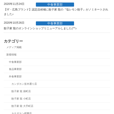
2020年11月24日
中食事業部
【ザ・広島ブランド】認定品候補に餃子家 龍の『塩レモン餃子』がノミネートされ
ました♪
2020年10月26日
中食事業部
餃子家 龍のオンラインショップリニューアルしました(^^♪
カテゴリー
メディア掲載
新着情報
中食事業部
食品事業部
外食事業部
カンダカン並木通り店
餃子家 龍 袋町店
餃子家 龍 小町店
餃子家 龍 大手町店
カナダカン祇園店