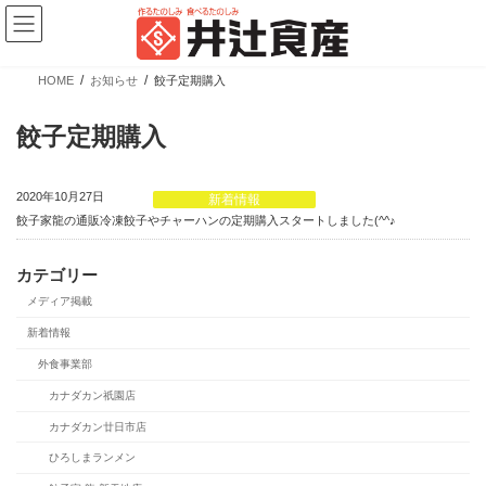
コ
ナ
ン
ビ
テ
ゲ
ン
ー
ツ
シ
HOME
お知らせ
餃子定期購入
へ
ョ
新商品情報
ス
ン
キ
に
餃子定期購入
ッ
移
プ
動
2020年10月27日
新着情報
餃子家龍の通販冷凍餃子やチャーハンの定期購入スタートしました(^^♪
カテゴリー
メディア掲載
【新商品】ぎょうざの皮 大判 少量パック
新着情報
外食事業部
カテゴリー
ブランド
売場
カナダカン祇園店
業務用商品
広島餃子
精肉向け商品
カナダカン廿日市店
餃子の皮・春巻の皮
日配向け商品
ひろしまランメン
冷凍向け商品