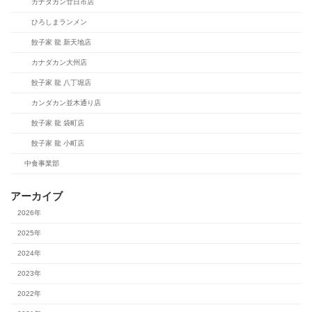
カナダカン廿日市店
ひろしまランメン
餃子家 龍 新天地店
カナダカン大州店
餃子家 龍 八丁堀店
カンダカン並木通り店
餃子家 龍 袋町店
餃子家 龍 小町店
中食事業部
アーカイブ
2026年
2025年
2024年
2023年
2022年