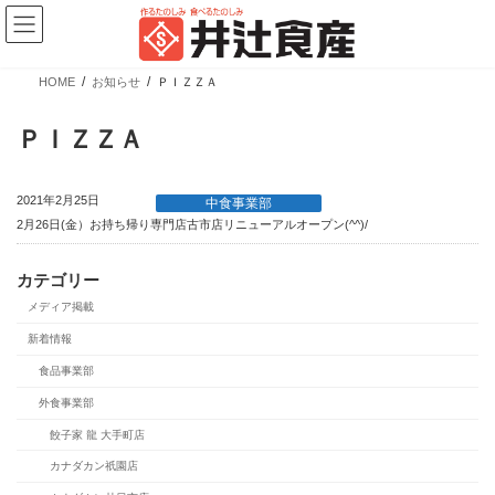
コ
ナ
ン
ビ
テ
ゲ
ン
ー
ツ
シ
HOME
お知らせ
ＰＩＺＺＡ
へ
ョ
新商品情報
ス
ン
キ
に
ＰＩＺＺＡ
ッ
移
プ
動
2021年2月25日
中食事業部
2月26日(金）お持ち帰り専門店古市店リニューアルオープン(^^)/
カテゴリー
メディア掲載
【新商品】ぎょうざの皮 大判 少量パック
新着情報
食品事業部
カテゴリー
ブランド
売場
外食事業部
業務用商品
広島餃子
精肉向け商品
餃子家 龍 大手町店
餃子の皮・春巻の皮
日配向け商品
カナダカン祇園店
冷凍向け商品