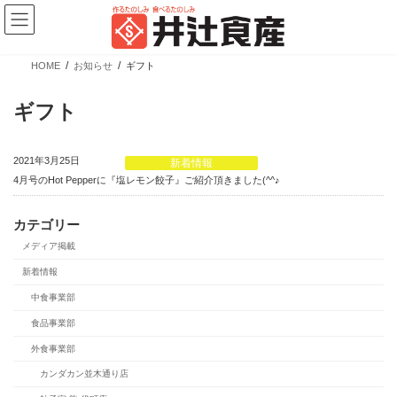
コ
ナ
ン
ビ
テ
ゲ
ン
ー
ツ
シ
HOME
お知らせ
ギフト
へ
ョ
新商品情報
ス
ン
キ
に
ギフト
ッ
移
プ
動
2021年3月25日
新着情報
4月号のHot Pepperに『塩レモン餃子』ご紹介頂きました(^^♪
カテゴリー
メディア掲載
【新商品】ぎょうざの皮 大判 少量パック
新着情報
中食事業部
カテゴリー
ブランド
売場
食品事業部
業務用商品
広島餃子
精肉向け商品
外食事業部
餃子の皮・春巻の皮
日配向け商品
カンダカン並木通り店
冷凍向け商品