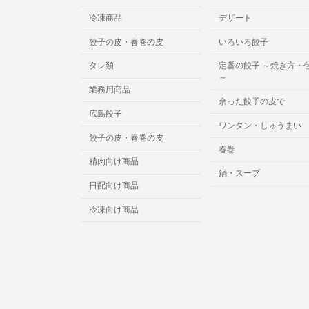
冷凍商品
デザート
餃子の皮・春巻の皮
いろいろ餃子
タレ類
定番の餃子 ～焼き方・
～
業務用商品
余った餃子の皮で
広島餃子
ワンタン・しゅうまい
餃子の皮・春巻の皮
春巻
精肉向け商品
鍋・スープ
日配向け商品
冷凍向け商品