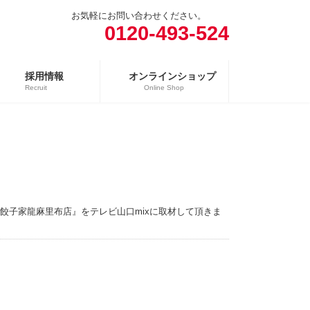
お気軽にお問い合わせください。
0120-493-524
採用情報
オンラインショップ
Recruit
Online Shop
売場
精肉向け商品
日配向け商品
冷凍向け商品
餃子家龍麻里布店』をテレビ山口mixに取材して頂きま