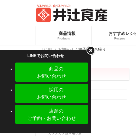
コ
ナ
ン
ビ
テ
ゲ
ン
ー
ツ
シ
へ
ョ
商品情報
おすすめレシ
ス
ン
Products
Recipes
キ
に
ッ
移
HOME
お知らせ
餃子お持ち帰り
プ
動
カテ
新商品情報
LINEでお問い合わせ
業務
商品の
カテゴリー
お問い合わせ
メディア掲載
採用の
新着情報
お問い合わせ
中食事業部
店舗の
食品事業部
ご予約・お問い合わせ
外食事業部
【新商品】ぎょうざの皮 大判 少量パック
カンダカン並木通り店