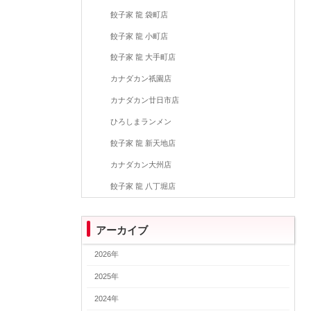
餃子家 龍 袋町店
餃子家 龍 小町店
餃子家 龍 大手町店
カナダカン祇園店
カナダカン廿日市店
ひろしまランメン
餃子家 龍 新天地店
カナダカン大州店
餃子家 龍 八丁堀店
アーカイブ
2026年
2025年
2024年