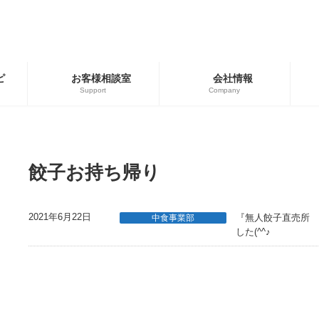
ピ
お客様相談室
会社情報
Support
Company
ゴリー
ブランド
用商品
広島餃子
餃子お持ち帰り
餃子の皮・春巻の皮
2021年6月22日
『無人餃子直売所 
中食事業部
した(^^♪