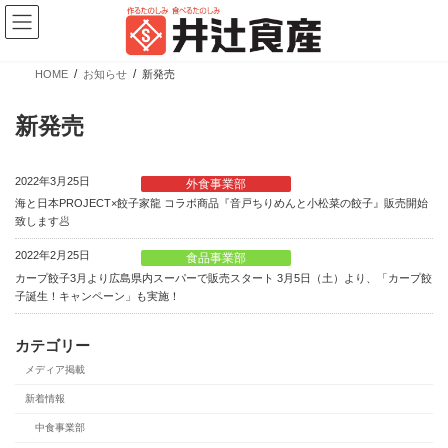
コ
ナ
ン
ビ
テ
ゲ
ン
ー
ツ
シ
HOME
お知らせ
新発売
へ
ョ
新商品情報
ス
ン
キ
に
新発売
ッ
移
プ
動
2022年3月25日
外食事業部
海と日本PROJECT×餃子家龍 コラボ商品『音戸ちりめんと小松菜の餃子』販売開始
致します🥟
2022年2月25日
食品事業部
カープ餃子3月より広島県内スーパーで販売スタート 3月5日（土）より、「カープ餃
【新商品】ぎょうざの皮 大判 少量パック
子誕生！キャンペーン」も実施！
カテゴリー
カテゴリー
ブランド
売場
メディア掲載
業務用商品
広島餃子
精肉向け商品
餃子の皮・春巻の皮
日配向け商品
新着情報
冷凍向け商品
中食事業部