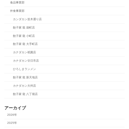
食品事業部
外食事業部
カンダカン並木通り店
餃子家 龍 袋町店
餃子家 龍 小町店
餃子家 龍 大手町店
カナダカン祇園店
カナダカン廿日市店
ひろしまランメン
餃子家 龍 新天地店
カナダカン大州店
餃子家 龍 八丁堀店
アーカイブ
2026年
2025年