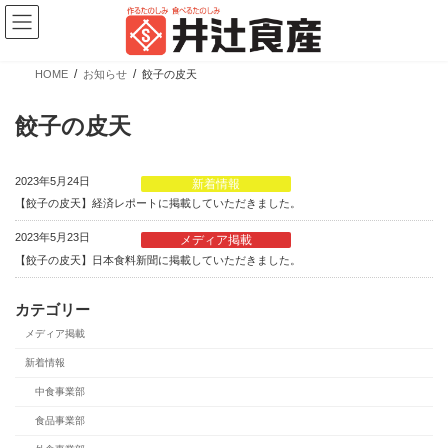
コ
ナ
ン
ビ
テ
ゲ
ン
ー
ツ
シ
HOME
お知らせ
餃子の皮天
へ
ョ
新商品情報
ス
ン
キ
に
餃子の皮天
ッ
移
プ
動
2023年5月24日
新着情報
【餃子の皮天】経済レポートに掲載していただきました。
2023年5月23日
メディア掲載
【餃子の皮天】日本食料新聞に掲載していただきました。
【新商品】ぎょうざの皮 大判 少量パック
カテゴリー
メディア掲載
カテゴリー
ブランド
売場
新着情報
業務用商品
広島餃子
精肉向け商品
中食事業部
餃子の皮・春巻の皮
日配向け商品
食品事業部
冷凍向け商品