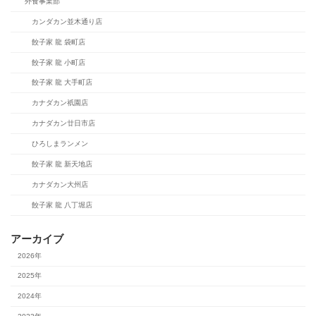
外食事業部
カンダカン並木通り店
餃子家 龍 袋町店
餃子家 龍 小町店
餃子家 龍 大手町店
カナダカン祇園店
カナダカン廿日市店
ひろしまランメン
餃子家 龍 新天地店
カナダカン大州店
餃子家 龍 八丁堀店
アーカイブ
2026年
2025年
2024年