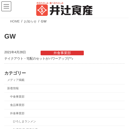
コ
ナ
ン
ビ
テ
ゲ
ン
ー
ツ
シ
HOME
お知らせ
GW
へ
ョ
新商品情報
ス
ン
キ
に
GW
ッ
移
プ
動
2021年4月28日
外食事業部
テイクアウト・宅配のセットがパワーアップ(^^♪
カテゴリー
メディア掲載
【新商品】ぎょうざの皮 大判 少量パック
新着情報
中食事業部
カテゴリー
ブランド
売場
食品事業部
業務用商品
広島餃子
精肉向け商品
外食事業部
餃子の皮・春巻の皮
日配向け商品
ひろしまランメン
冷凍向け商品