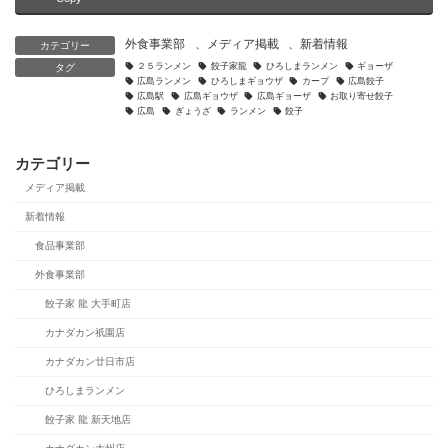
外食事業部
、
メディア掲載
、
新着情報
カテゴリー
２５ランメン
餃子家龍
ひろしまランメン
ギョーザ
タグ
広島ランメン
ひろしまギョウザ
カープ
広島餃子
広島駅
広島ギョウザ
広島ギョーザ
お取り寄せ餃子
広島
ぎょうざ
ランメン
餃子
カテゴリー
メディア掲載
新着情報
食品事業部
外食事業部
餃子家 龍 大手町店
カナダカン祇園店
カナダカン廿日市店
ひろしまランメン
餃子家 龍 新天地店