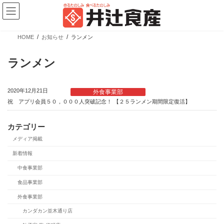
コ
ナ
ン
ビ
テ
ゲ
ン
ー
ツ
シ
HOME
お知らせ
ランメン
へ
ョ
新商品情報
ス
ン
キ
に
ランメン
ッ
移
プ
動
2020年12月21日
外食事業部
祝 アプリ会員５０，０００人突破記念！ 【２５ランメン期間限定復活】
カテゴリー
メディア掲載
【新商品】ぎょうざの皮 大判 少量パック
新着情報
中食事業部
カテゴリー
ブランド
売場
食品事業部
業務用商品
広島餃子
精肉向け商品
外食事業部
餃子の皮・春巻の皮
日配向け商品
カンダカン並木通り店
冷凍向け商品