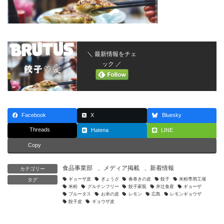
＼ 最新情報をチェ
ック ／
Facebook
X
Bluesky
Threads
Hatena
LINE
Copy
食品事業部
、
メディア掲載
、
新着情報
カテゴリー
ギョーザ皮
ぎょうざ
春巻きの皮
餃子
米粉専用工場
タグ
米粉
グルテンフリー
餃子家龍
井辻食産
ギョーザ
ブルータス
お米の皮
レモン
広島
レモンギョウザ
餃子皮
ギョウザ皮