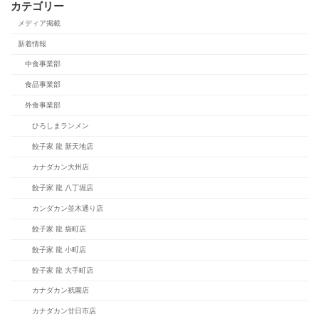
カテゴリー
メディア掲載
新着情報
中食事業部
食品事業部
外食事業部
ひろしまランメン
餃子家 龍 新天地店
カナダカン大州店
餃子家 龍 八丁堀店
カンダカン並木通り店
餃子家 龍 袋町店
餃子家 龍 小町店
餃子家 龍 大手町店
カナダカン祇園店
カナダカン廿日市店