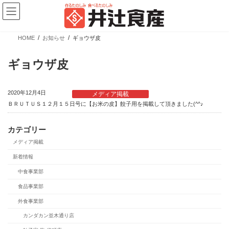
コ
ナ
ン
ビ
テ
ゲ
ン
ー
ツ
シ
HOME
お知らせ
ギョウザ皮
へ
ョ
新商品情報
ス
ン
キ
に
ギョウザ皮
ッ
移
プ
動
2020年12月4日
メディア掲載
ＢＲＵＴＵＳ１２月１５日号に【お米の皮】餃子用を掲載して頂きました(^^♪
カテゴリー
メディア掲載
【新商品】ぎょうざの皮 大判 少量パック
新着情報
中食事業部
カテゴリー
ブランド
売場
食品事業部
業務用商品
広島餃子
精肉向け商品
外食事業部
餃子の皮・春巻の皮
日配向け商品
カンダカン並木通り店
冷凍向け商品