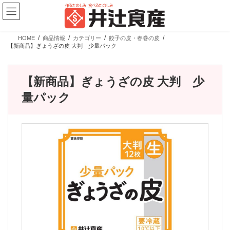
コ
ナ
ン
ビ
テ
ゲ
ン
ー
ツ
シ
HOME
商品情報
カテゴリー
餃子の皮・春巻の皮
へ
ョ
新商品情報
【新商品】ぎょうざの皮 大判 少量パック
ス
ン
キ
に
ッ
移
プ
動
【新商品】ぎょうざの皮 大判 少
量パック
【新商品】ぎょうざの皮 大判 少量パック
カテゴリー
ブランド
売場
業務用商品
広島餃子
精肉向け商品
餃子の皮・春巻の皮
日配向け商品
冷凍向け商品