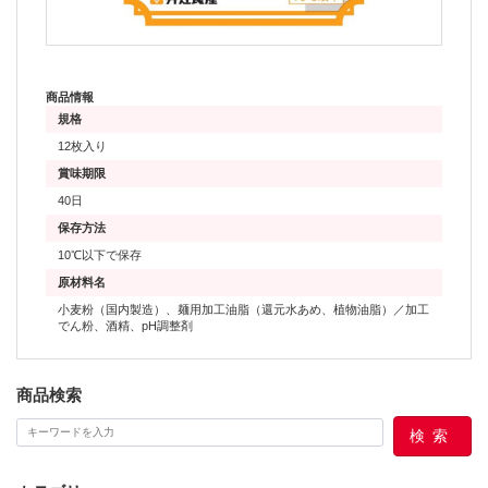
商品情報
規格
12枚入り
賞味期限
40日
保存方法
10℃以下で保存
原材料名
小麦粉（国内製造）、麺用加工油脂（還元水あめ、植物油脂）／加工
でん粉、酒精、pH調整剤
商品検索