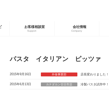
ピ
お客様相談室
会社情報
Support
Company
ゴリー
ブランド
用商品
広島餃子
パスタ イタリアン ピッツァ
餃子の皮・春巻の皮
2015年9月16日
店長変わりました！
外食事業部
2015年6月13日
冷製パスタ試作中！
カナダカン廿日市店