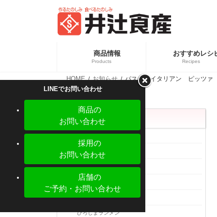
コ
ナ
ン
ビ
テ
ゲ
ン
ー
ツ
シ
へ
ョ
商品情報
おすすめレシ
ス
ン
Products
Recipes
キ
に
ッ
移
HOME
お知らせ
パスタ イタリアン ピッツァ
プ
動
カテ
新商品情報
LINEでお問い合わせ
業務
商品の
カテゴリー
お問い合わせ
メディア掲載
採用の
新着情報
お問い合わせ
外食事業部
店舗の
カナダカン祇園店
ご予約・お問い合わせ
カナダカン廿日市店
【新商品】ぎょうざの皮 大判 少量パック
ひろしまランメン