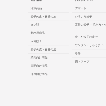
冷凍商品
デザート
餃子の皮・春巻の皮
いろいろ餃子
タレ類
定番の餃子 ～焼き方・
～
業務用商品
余った餃子の皮で
広島餃子
ワンタン・しゅうまい
餃子の皮・春巻の皮
春巻
精肉向け商品
鍋・スープ
日配向け商品
冷凍向け商品