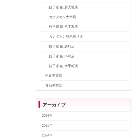
餃子家 龍 新天地店
カナダカン大州店
餃子家 龍 八丁堀店
カンダカン並木通り店
餃子家 龍 袋町店
餃子家 龍 小町店
餃子家 龍 大手町店
中食事業部
食品事業部
アーカイブ
2026年
2025年
2024年