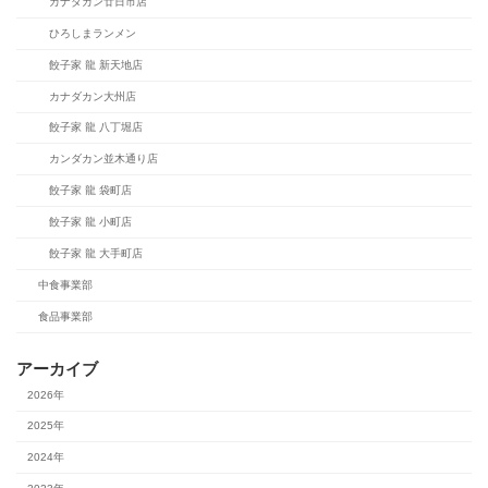
カナダカン廿日市店
ひろしまランメン
餃子家 龍 新天地店
カナダカン大州店
餃子家 龍 八丁堀店
カンダカン並木通り店
餃子家 龍 袋町店
餃子家 龍 小町店
餃子家 龍 大手町店
中食事業部
食品事業部
アーカイブ
2026年
2025年
2024年