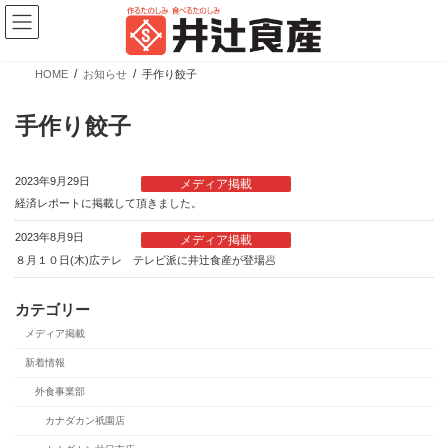
コ
ナ
ン
ビ
テ
ゲ
ン
ー
ツ
シ
HOME
お知らせ
手作り餃子
へ
ョ
新商品情報
ス
ン
キ
に
手作り餃子
ッ
移
プ
動
2023年9月29日
メディア掲載
経済レポートに掲載して頂きました。
2023年8月9日
メディア掲載
８月１０日(木)広テレ テレビ派に井辻食産が登場🥟
【新商品】ぎょうざの皮 大判 少量パック
カテゴリー
メディア掲載
カテゴリー
ブランド
売場
新着情報
業務用商品
広島餃子
精肉向け商品
外食事業部
餃子の皮・春巻の皮
日配向け商品
カナダカン祇園店
冷凍向け商品